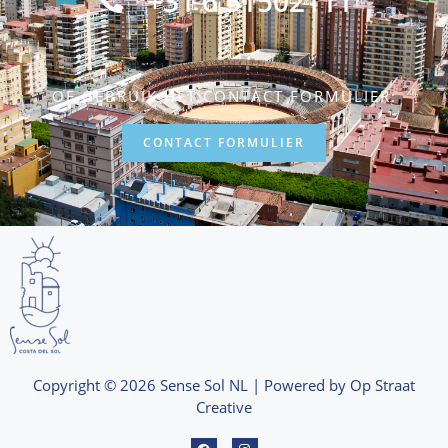
+31 6 51502111
OF GEBRUIK HET CONTACT FORMULIER:
CONTACT FORMULIER
Copyright © 2026 Sense Sol NL | Powered by Op Straat
Creative
F
I