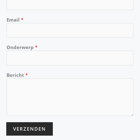
a
k
m
Email
*
Onderwerp
*
Bericht
*
VERZENDEN