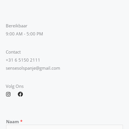
Bereikbaar
9:00 AM - 5:00 PM
Contact
+31 6 5150 2111
sensesolspanje@gmail.com
Volg Ons
I
F
n
a
s
c
t
e
a
b
g
o
Naam
*
r
o