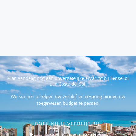
Plan vandaag nog een onvergetelijke ervaring bij SenseSol
aan Costa del Sol!
We kunnen u helpen uw verblijf en ervaring binnen uw
toegewezen budget te passen.
BOEK NU JE VERBLIJF BIJ: